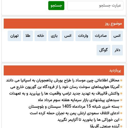
موضوع روز
انس
صادرات
واردات
انس
بازی
خانه
طلا
تهران
دلار
گوگل
پربازدید
محافل اطلاعاتی چین موساد را طراح یورش پناهجویان به اسپانیا می دانند
آمریکا هواپیماهای سوخت رسان خود را از فرودگاه بن گوریون خارج می
واکنش قالیباف به تهدید جدید ترامپ واقعیت ها را بپذیرید و به تعهدات
کند
سبدهای پیشنهادی بازار سرمایه هفته سوم مرداد ماه
خود عمل کنید
بسته خبری شبانه 15 مردادماه 1405 سیستان و بلوچستان
ادعای ائتلاف سعودی ارتش یمن به نجران حمله کرده است
این خوراکی ها را بخورید تا آلزایمر نگیرید
آینده صنعتی آفریقا