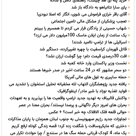
خرید پله ای طلا چیست؛ راهنمای کامل و ساده
سال
پای سارا نتانیاهو به دادگاه باز شد
آقای باقر خرازی فراموش می شوی، انگار که اصلا نبودی!
تعجب پزشکیان از مشکل مالی تامین اجتماعی
شهاب حسینی از پادگان فرار می کردم تا همسرم را ببینم
یک ساعت از زمان ایلان ماسک 100میلیون دلار می ارزد؟
اسرائیلی ها از ترامپ ناامید شدند!
قاتل قهرمان کراسفیت با چهره تغییرکرده، دستگیر شد
افت 30درصدی قیمت دام؛ چرا گوشت ارزان نشد؟
نخست وزیر پاکستان وارد خانه کعبه شد
دو سحرِ مشهور که در 24 ساعت اخیر در صدر خبرها هستند
حمله سایبری به غول های مالی آمریکا
یافته جدید پژوهشگران التهاب لثه مخفیانه تحلیل استخوان را تشدید می
فواید تغذیه نوزاد با شیر مادر/ اینفوگرافیک
کند
واکنش قالیباف به تهدید جدید ترامپ واقعیت ها را بپذیرید و به تعهدات
بحران های امروز دیگر ناگهانی و پرصدا نیستند/ بحران معنا در عصر
خود عمل کنید
حوالی قلعه فلک الافلاک چه خبر است؟ + عکس
مخاطرات سیستمیک
تجاوزات جدید رژیم صهیونیستی به جنوب لبنان همزمان با پایان مذاکرات
دختری که مایکروسافت را شگفت زده کرد؛ قصه زندگی کوتاه ارفع کریم
رم
یک ماه، 4 کودک قربانی حمله سگ ها در سنندج / چرا حوادث تکرار می