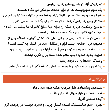
دو بازیکن آزاد در راه پیوستن به پرسپولیس
یک سوم صهیونیست ها در برابر حملات موشکی بی دفاع هستند
رفع ابهام درباره بسته های اینترنتی/ آیا واقعا حجم اینترنت مشترکان کم می
هشدار یمن به ریاض/ به همه تجمعات و اردوگاه ها حمله می کنیم
شود؟
توضیح پزشکیان درباره حذف ارز یارانه ای/ مبلغ کالابرگ ها بیشتر می شود؟
رابرت دنیرو کشور من دیگر دوست داشتنی نیست
+فیلم
ناکامی در خانه، تصمیمی جنجالی؛ علی اف کشتی گیران با اضافه وزن از
محبوب ترین صفحه اینستاگرام ورزشکاران مرد در اختیار چه کسی است؟
تیم ملی اخراج می شوند!
لیست قیمت اجاره مسکن در قم | اجاره آپارتمان در سالاریه، پردیسان،
شرایط جدید تمدید اجاره اعلام شد/ مستاجران نگران نباشند
زنبیل آباد و...چقدر هزینه دارد؟ + جدول مردادماه 1405
پرشدگی سدها به 58درصد رسید
پزشکیان مدیریت کردن با وجود صداهای تفرقه انگیز کار خداست/ سایپا
واگذار می شود
جدیدترین اخبار
سبدهای پیشنهادی بازار سرمایه هفته سوم مرداد ماه
قیمت نفت در بازار جهانی افزایش یافت
آینده صنعتی آفریقا
بهترین سرم سالیسیلیک اسید؛ کنترل چربی و تمیزی پوست در روزهای گرم