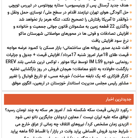
هدف جدید آرسنال پس از وینیسیوس؛ ستاره یوونتوس در تیررس توپچی
حل آلودگی هوای تهران نیازمند اقدام در سطح ملی/ نوسازی حمل ونقل و
ها
ذوالقدر تا آمریکا رفتارش را تصحیح نکند، تنگه هرمز باز نخواهد شد
کنترل بارگذاری هادراولویت
واگذاری 22 قطعه زمین به مشمولان قانون جوانی جمعیت و خانواده و
افزایش تصادفات و فوتی ها در محورهای مواصلاتی شهرستان ماکو
مددجویان در سلماس
نرخ سود افزایش یافت
افت شدید صدور پروانه های ساختمانی؛ بازار مسکن با کمبود عرضه مواجه
قیمت طلای 18عیار امروز شنبه 17مرداد/ افزایش قیمت + جدول و جزئیات
می شود؟
رونمایی خودرو IM LS9 توسط نیکا موتور ، لوکس ترین شاسی بلند EREV
بازگشت «فولاد» به تابلو معاملات؛ هیجان فروش در روز بازگشایی تخلیه
در ایران
کارگر فلزکاری که یک نابغه ساخت/ خورخه مسی، او تاریخ فوتبال را تغییر
شد
مشاور رئیس مجلس مدیریت استاندار خوزستان در اربعین، الگوی موفق
داد!
هماهنگی ملی بود
جدیدترین اخبار
رکورد تاریخی قیمت سکه شکسته شد / امروز هر سکه به چند تومان رسید؟
توافق مکه علیه ایران نیست / معاون اردوغان جایگزین ناتو نمی شود
الزیدی زمان مشخص کرد/ نیروهای ائتلاف چه زمانی از عراق خارج می
شرایط جدید فروش اقساطی پراید وانت در بازار/ با اقساط 60 ماهه پراید
شوند؟