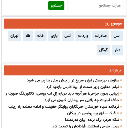
موضوع روز
انس
صادرات
واردات
انس
بازی
خانه
طلا
تهران
دلار
گوگل
پربازدید
سازمان بهزیستی ایران سریع تر از پیش بینی ها پیر می شود
فیلم| معاون وزیر صمت از ایرنا فارس بازدید کرد
زیبایی بدون جراحی؛ هر آنچه باید درباره ژل لب روسی، کانتورینگ صورت و
حذف لبنیات چه بلایی سر بیماران کلیوی می آورد
فیلر بیکینی بدانید
فرمانده سپاه خوزستان خبرنگاران روایتگر حقیقت و ادامه دهنده راه زینب
هافبک سابق پرسپولیس در پیکان
کبری(س) هستند
تنگه هرمز، برگ برنده ایران قدرتمند!
مربی خارجی استقلال قرادادش را تمدید کرد