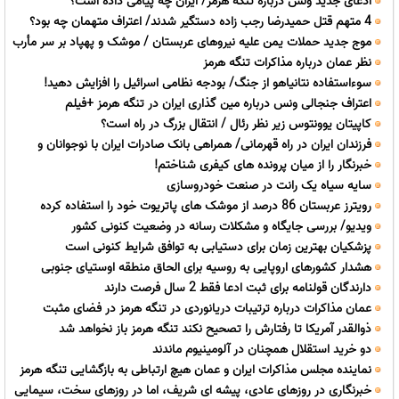
ادعای جدید ونس درباره تنگه هرمز/ ایران چه پیامی داده است؟
وانت بخرید+ جدول مردادماه 1405
4 متهم قتل حمیدرضا رجب زاده دستگیر شدند/ اعتراف متهمان چه بود؟
موج جدید حملات یمن علیه نیروهای عربستان / موشک و پهپاد بر سر مأرب
نظر عمان درباره مذاکرات تنگه هرمز
و ضالع
سوءاستفاده نتانیاهو از جنگ/ بودجه نظامی اسرائیل را افزایش دهید!
اعتراف جنجالی ونس درباره مین گذاری ایران در تنگه هرمز +فیلم
کاپیتان یوونتوس زیر نظر رئال / انتقال بزرگ در راه است؟
​فرزندان ایران در راه قهرمانی/ همراهی بانک صادرات ایران با نوجوانان و
خبرنگار را از میان پرونده های کیفری شناختم!
جوانان اعزامی به رقابت های وزنه برداری تاشکند
سایه سیاه یک رانت در صنعت خودروسازی
رویترز عربستان 86 درصد از موشک های پاتریوت خود را استفاده کرده
ویدیو/ بررسی جایگاه و مشکلات رسانه در وضعیت کنونی کشور
است
پزشکیان بهترین زمان برای دستیابی به توافق شرایط کنونی است
هشدار کشورهای اروپایی به روسیه برای الحاق منطقه اوستیای جنوبی
دارندگان قولنامه برای ثبت ادعا فقط 2 سال فرصت دارند
عمان مذاکرات درباره ترتیبات دریانوردی در تنگه هرمز در فضای مثبت
ذوالقدر آمریکا تا رفتارش را تصحیح نکند تنگه هرمز باز نخواهد شد
جریان دارد
دو خرید استقلال همچنان در آلومینیوم ماندند
نماینده مجلس مذاکرات ایران و عمان هیچ ارتباطی به بازگشایی تنگه هرمز
خبرنگاری در روزهای عادی، پیشه ای شریف، اما در روزهای سخت، سیمایی
ندارد