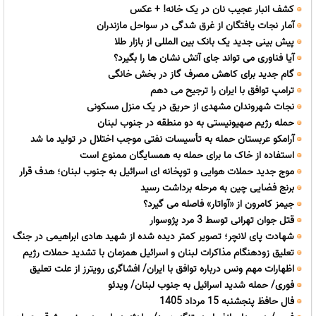
کشف انبار عجیب نان در یک خانه! + عکس
آمار نجات یافتگان از غرق شدگی در سواحل مازندران
پیش بینی جدید یک بانک بین المللی از بازار طلا
آیا فناوری می تواند جای آتش نشان ها را بگیرد؟
گام جدید برای کاهش مصرف گاز در بخش خانگی
ترامپ توافق با ایران را ترجیح می دهم
نجات شهروندان مشهدی از حریق در یک منزل مسکونی
حمله رژیم صهیونیستی به دو منطقه در جنوب لبنان
آرامکو عربستان حمله به تأسیسات نفتی موجب اختلال در تولید ما شد
استفاده از خاک ما برای حمله به همسایگان ممنوع است
موج جدید حملات هوایی و توپخانه ای اسرائیل به جنوب لبنان؛ هدف قرار
برنج فضایی چین به مرحله برداشت رسید
گرفتن صور، منصوری و برج الشمالی
جیمز کامرون از «آواتار» فاصله می گیرد؟
قتل جوان تهرانی توسط 3 مرد پژوسوار
شهادت پای لانچر؛ تصویر کمتر دیده شده از شهید هادی ابراهیمی در جنگ
تعلیق زودهنگام مذاکرات لبنان و اسرائیل همزمان با تشدید حملات رژیم
12 روزه
اظهارات مهم ونس درباره توافق با ایران/ افشاگری رویترز از علت تعلیق
صهیونیستی
فوری/ حمله شدید اسرائیل به جنوب لبنان/ ویدئو
حمله به ایران
فال حافظ پنجشنبه 15 مرداد 1405