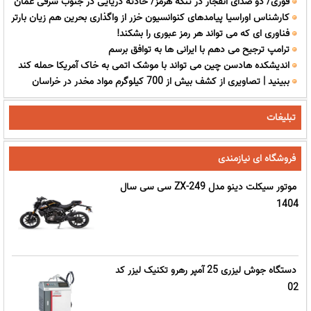
فوری/ دو صدای انفجار در تنگه هرمز/ حادثه دریایی در جنوب شرقی عمان
کارشناس اوراسیا پیامدهای کنوانسیون خزر از واگذاری بحرین هم زیان بارتر
فناوری ای که می تواند هر رمز عبوری را بشکند!
است
ترامپ ترجیح می دهم با ایرانی ها به توافق برسم
اندیشکده هادسن چین می تواند با موشک اتمی به خاک آمریکا حمله کند
ببینید | تصاویری از کشف بیش از 700 کیلوگرم مواد مخدر در خراسان
رضوی
تبلیغات
فروشگاه ای نیازمندی
موتور سیکلت دینو مدل ZX-249 سی سی سال
1404
دستگاه جوش لیزری 25 آمپر رهرو تکنیک لیزر کد
02