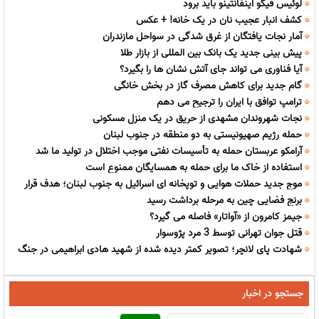
لوئیس فیگو اینفانتینو باید برود
کشف انبار عجیب نان در یک خانه! + عکس
آمار نجات یافتگان از غرق شدگی در سواحل مازندران
پیش بینی جدید یک بانک بین المللی از بازار طلا
آیا فناوری می تواند جای آتش نشان ها را بگیرد؟
گام جدید برای کاهش مصرف گاز در بخش خانگی
ترامپ توافق با ایران را ترجیح می دهم
نجات شهروندان مشهدی از حریق در یک منزل مسکونی
حمله رژیم صهیونیستی به دو منطقه در جنوب لبنان
آرامکو عربستان حمله به تأسیسات نفتی موجب اختلال در تولید ما شد
استفاده از خاک ما برای حمله به همسایگان ممنوع است
موج جدید حملات هوایی و توپخانه ای اسرائیل به جنوب لبنان؛ هدف قرار
برنج فضایی چین به مرحله برداشت رسید
گرفتن صور، منصوری و برج الشمالی
جیمز کامرون از «آواتار» فاصله می گیرد؟
قتل جوان تهرانی توسط 3 مرد پژوسوار
شهادت پای لانچر؛ تصویر کمتر دیده شده از شهید هادی ابراهیمی در جنگ
12 روزه
جستجو در اخبار