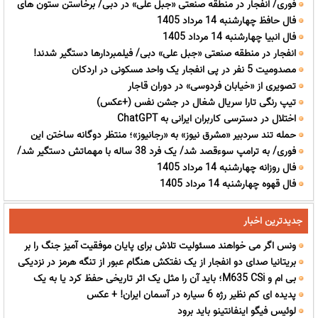
فوری/ انفجار در منطقه صنعتی «جبل علی» در دبی/ برخاستن ستون های
حفاظتی
فال حافظ چهارشنبه 14 مرداد 1405
عظیم دود/ فضای امنیتی در امارات؛ هرکس فیلم بگیرد، دستگیر می شود
فال انبیا چهارشنبه 14 مرداد 1405
انفجار در منطقه صنعتی «جبل علی» دبی/ فیلمبردارها دستگیر شدند!
مصدومیت 5 نفر در پی انفجار یک واحد مسکونی در اردکان
تصویری از «خیابان فردوسی» در دوران قاجار
تیپ رنگی تارا سریال شغال در جشن نفس (+عکس)
اختلال در دسترسی کاربران ایرانی به ChatGPT
حمله تند سردبیر «مشرق نیوز» به «رجانیوز»؛ منتظر دوگانه ساختن این
فوری/ به ترامپ سوءقصد شد/ یک فرد 38 ساله با مهماتش دستگیر شد/
جماعت کذاب بین «رهبر انقلاب» با «دفتر رهبر انقلاب» باشید!
فال روزانه چهارشنبه 14 مرداد 1405
رئیس جمهور آمریکا ترور شد؟
فال قهوه چهارشنبه 14 مرداد 1405
جدیدترین اخبار
ونس اگر می خواهند مسئولیت تلاش برای پایان موفقیت آمیز جنگ را بر
بریتانیا صدای دو انفجار از یک نفتکش هنگام عبور از تنگه هرمز در نزدیکی
عهده من بگذارند، از این موضوع خوشحال می شوم
بی ام و M635 CSi؛ باید آن را مثل یک اثر تاریخی حفظ کرد یا به یک
عمان شنیده شد
پدیده ای کم نظیر رژه 6 سیاره در آسمان ایران! + عکس
هیولای پیست تبدیلش کرد؟
لوئیس فیگو اینفانتینو باید برود