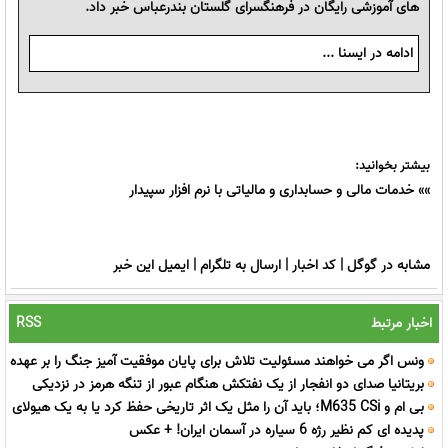
های آموزشی رایگان در فرهنگسرای گلستان بندرعباس خبر داد.
ادامه در ایسنا ...
بیشتر بخوانید:
»»
خدمات مالی و حسابداری و مالیاتی با نرم افزار سپیدار
مشابه در گوگل
|
کد اخبار
|
ارسال به تلگرام
|
ایمیل این خبر
اخبار مرتبط
RSS
ونس اگر می خواهند مسئولیت تلاش برای پایان موفقیت آمیز جنگ را بر عهده
بریتانیا صدای دو انفجار از یک نفتکش هنگام عبور از تنگه هرمز در نزدیکی
من بگذارند، از این موضوع خوشحال می شوم
بی ام و M635 CSi؛ باید آن را مثل یک اثر تاریخی حفظ کرد یا به یک هیولای
عمان شنیده شد
پدیده ای کم نظیر رژه 6 سیاره در آسمان ایران! + عکس
پیست تبدیلش کرد؟