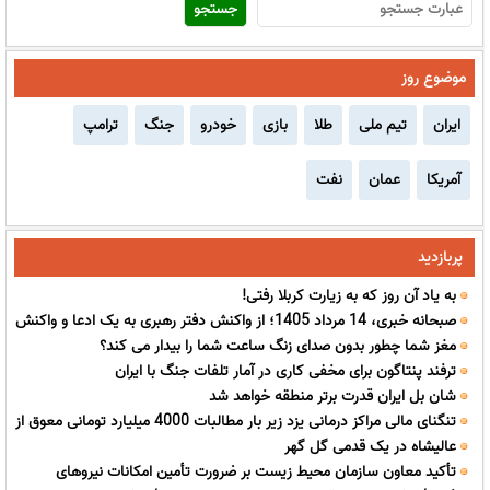
موضوع روز
ایران
تیم ملی
طلا
بازی
خودرو
جنگ
ترامپ
آمریکا
عمان
نفت
پربازدید
به یاد آن روز که به زیارت کربلا رفتی!
صبحانه خبری، 14 مرداد 1405؛ از واکنش دفتر رهبری به یک ادعا و واکنش
مغز شما چطور بدون صدای زنگ ساعت شما را بیدار می کند؟
پزشکیان به شایعه استعفایش تا احتمال سفر قالیباف به پاکستان در 19
ترفند پنتاگون برای مخفی کاری در آمار تلفات جنگ با ایران
مرداد و گمانه زنی ها درباره آماده سازی یک تفاهم نامه دوم با موضوع تنگه
شان بل ایران قدرت برتر منطقه خواهد شد
هرمز به عنوان پیوست تفاهم نامه اول
تنگنای مالی مراکز درمانی یزد زیر بار مطالبات 4000 میلیارد تومانی معوق از
عالیشاه در یک قدمی گل گهر
بیمه ها
تأکید معاون سازمان محیط زیست بر ضرورت تأمین امکانات نیروهای