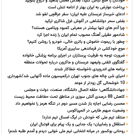
خودتان را خلع لباس کنید، بعدش فحش بدهید و دروغ بگویید
پرداخت عوارض به ایران بهتر از ادامه تنش است
ادعای خبرساز عربستان علیه ایران؛ سفر عراقچی لغو شد
بغض سحر دولتشاهی در آغوش غزل شاکری ترکید
چرا آدم های تنها بیشتر در معرض کمبود ویتامین هستند؟
شادمهر عقیلی آهنگ محبوب تمام ایران را زنده اجرا کرد
چطور با ریموت خاموش و باتری خالی، خودرو را روشن کنیم؟
موج خودکشی در فرماندهی سایبری آمریکا
ضرورت توجه به ظرفیت پرستاران در اجرای برنامه پزشکی خانواده
گفتگوی تلفنی ولیعهد عربستان و ماکرون درباره تحولات منطقه
برنامه های اندرویدی ناخواسته خطاکار شدند
احیای شن چاله های جنوب تهران درکمیسیون ماده 5نهایی شد/شهرداری
10 خوشحالی گل زودتر از موعد
اجرای طرح را سریعآً آغاز کند
جهاددانشگاهی؛ حلقه اتصال دانشگاه، صنعت، دولت و مجلس
کاهش 88 درصدی آتش سوزی در مناطق تحت حفاظت محیط زیست
محسن رضایی اجازه باز شدن مسیر دوم در تنگه هرمز را نخواهیم داد
وضعیت مبهم طارمی در المپیاکوس
منتقد تیم ملی که خودش در لیگ امسال تیم ندارد!
استقلال و رضاییان؛ یک جدایی و یک پیام برای فوتبال ایران
روحانی بوکسور در میانه انتخابی تیم ملی خوابی دیدم و آمدم طلبه شدم!