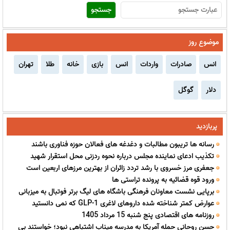
موضوع روز
انس
صادرات
واردات
انس
بازی
خانه
طلا
تهران
دلار
گوگل
پربازدید
رسانه ها تریبون مطالبات و دغدغه های فعالان حوزه فناوری باشند
تکذیب ادعای نماینده مجلس درباره نحوه ردزنی محل استقرار شهید
جعفری مرز خسروی با رشد تردد زائران از بهترین مرزهای اربعین است
لاریجانی
ورود قوه قضائیه به پرونده تراستی ها
برپایی نشست معاونان فرهنگی باشگاه های لیگ برتر فوتبال به میزبانی
عوارض کمتر شناخته شده داروهای لاغری GLP-1 که نمی دانستید
سپاهان در اصفهان
روزنامه های اقتصادی پنج شنبه 15 مرداد 1405
حسن روحانی حمله آمریکا به مدرسه میناب اشتباهی نبود؛ خواستند بی