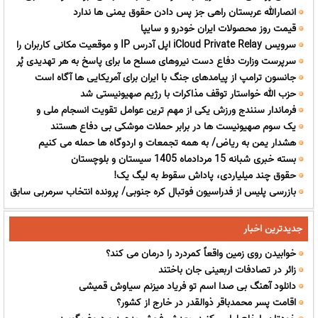
انصارالله عربستان راهی جز پس دادن حقوق یمنی ها ندارد
رحمی خود را نشان دهند/ کسی که این همه جاسوس و ماهواره دارد نمی
قیمت روز محصولات ایران خودرو و سایپا
تواند این کارش از روی اشتباه باشد
سرویس iCloud Private Relay اپل آدرس IP و موقعیت مکانی کاربران را
سرپرست وزارت دفاع دست نیروهای مسلح ما برای پاسخ به هر تهدیدی پُر
لو می دهد
جانسون ترامپ از پیامدهای جنگ با ایران برای آمریکایی ها آگاه است
است/ فناوری بومی ایران، برتر از هر سامانه وارداتی در منطقه است
حزب الله خواستار توقف مذاکرات با رژیم صهیونیستی شد
فرماندار سنندج ورزش یکی از مهم ترین عوامل تقویت انسجام ملی و
یک سوم صهیونیست ها در برابر حملات موشکی بی دفاع هستند
پرورش نسل سالم است
هشدار یمن به ریاض/ به همه تجمعات و اردوگاه ها حمله می کنیم
بسته خبری شبانه 15 مردادماه 1405 سیستان و بلوچستان
حقوق چند میلیاردی، پاداش سقوط به لیگ یک!
بازرسی پلیس از فدراسیون فوتبال کره جنوبی/ پرونده انتخاب سرمربی سابق
وارد مرحله قضایی شد!
جدیدترین اخبار
خوابیدن روی زمین واقعاً کمردرد را درمان می کند؟
زائر در تصادفات اربعینی جان باختند
دانلود آهنگ بی صدا اسم تو فریاد میزنم سیاوش قمیشی
اقامت پسر محمدباقر ذوالقدر در خارج از کشور؟