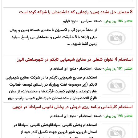
8 معمای حل نشده زمین؛ رازهایی که دانشمندان را شوکه کرده است
- دسته:
سیاسی
- منبع:
فرارو
انتشار: 186 روز پیش
از منشأ مرموز آب و اکسیژن تا معمای هسته زمین و پیش
بینی زلزله؛ با 8 حقیقت علمی و معماهای بی پاسخ سیاره
زمین آشنا شوید. ...
استخدام 4 عنوان شغلی در صنایع شیمیایی تابکم در شهرصنعتی البرز
- دسته:
استخدام
- منبع:
ای استخدام
انتشار: 191 روز پیش
استخدام صنایع شیمیایی تابکم ما در شرکت صنایع شیمیایی
تابکم (زیر مجموعه نفت بهران)، در راستای توسعه فعالیت
های تولیدی و ارتقای کیفیت فرآیندها و محصولات، از میان
فارغ التحصیلان و متخصصان حوزه های شیمی، پلیمر، برق
و الکترونیک، مکانیک، تاسیسات و مهندسی صنایع مشتاقانه منتظر حضور همکا ...
استخدام کارشناس برنامه ریزی فروش در پخش تانیس اسپادانا در قزوین
- دسته:
استخدام
- منبع:
ای استخدام
انتشار: 193 روز پیش
استخدام پخش تانیس اسپاداناپخش تانیس اسپادانا در
استان قزوین، شهر قزوین جهت تکمیل کادر خود از