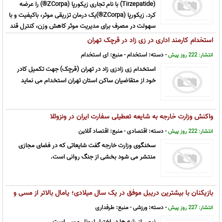
(Tirzepatide) با نام تجاری زیکورپا (ZCorpa®) را عرضه
کرد. زیکورپا (ZCorpa®)یک درمان تزریقی موثر، باکیفیت و با
سهولت در مصرف برای مدیریت موثر کاهش وزن، کنترل قند
خون و آپنه انسدادی خواب متوسط تا شدید در افراد مبتلا به چاقی است.
استخدام کارمند اداری در زی زاد در قرچک تهران
- دسته:
استخدام
- منبع:
ای استخدام
انتشار: 222 روز پیش
استخدام زی زادزی زاد در تهران (قرچک) جهت تکمیل کادر
خود از متقاضیان ساکن استان تهران استخدام می نماید
واکنش وزارت خارجه به شایعه تعطیلی سفارت ایران در ونزوئلا
- دسته:
اقتصادی
- منبع:
اقتصاد آنلاین
انتشار: 222 روز پیش
سخنگوی وزارت خارجه گفت شایعاتی که در فضای مجازی
منتشر می شود بخشی از جنگ روانی است.
بازیکنان با بیشترین دریبل موفق در یک سال میلادی؛ یامال بالاتر از مسی و
پایین تر از اعجوبه برزیلی
- دسته:
ورزشی
- منبع:
طرفداری
انتشار: 227 روز پیش
نیمی از رتبه ها در اختیار لیونل مسی است.