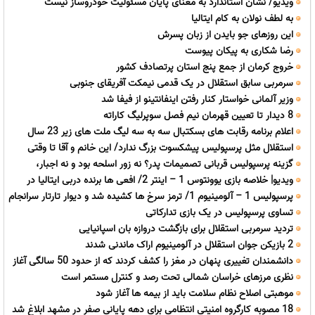
ویدیو/ نشان استاندارد به معنای پایان مسئولیت خودروساز نیست
به لطف نولان به کام ایتالیا
این روزهای جو بایدن از زبان پسرش
رضا شکاری به پیکان پیوست
خروج کرمان از جمع پنج استان پرتصادف کشور
سرمربی سابق استقلال در یک قدمی نیمکت آفریقای جنوبی
وزیر آلمانی خواستار کنار رفتن اینفانتینو از فیفا شد
8 دیدار تا تعیین قهرمان نیم فصل سوپرلیگ کاراته
اعلام برنامه رقابت های بسکتبال سه به سه لیگ ملت های زیر 23 سال
استقلال مثل پرسپولیس پیشکسوت بزرگ ندارد/ این خانم و آقا تا وقتی
آسیا
گزینه پرسپولیس قربانی تصمیمات پدر؟ نه زور اسلحه بود و نه اجبار،
باشند روز خوش نمی بینیم/ بیا با من مناظره کن نه مجری!
ویدیو| خلاصه بازی یوونتوس 1 – اینتر 2/ افعی ها برنده دربی ایتالیا در
امضایی که زدید را گردن بگیرید!
پرسپولیس 1 – آلومینیوم 1/ ترمز سرخ ها کشیده شد و دیوار تارتار سرانجام
استرالیا
تساوی پرسپولیس در یک بازی تدارکاتی
شکست
تردید سرمربی استقلال برای بازگشت دروازه بان اسپانیایی
2 بازیکن جوان استقلال در آلومینیوم اراک ماندنی شدند
دانشمندان تغییری پنهان در مغز را کشف کردند که از حدود 50 سالگی آغاز
نظری مرزهای خراسان شمالی تحت رصد و کنترل مستمر است
می شود
موهبتی اصلاح نظام سلامت باید از بیمه ها آغاز شود
18 مصوبه کارگروه امنیتی انتظامی برای دهه پایانی صفر در مشهد ابلاغ شد