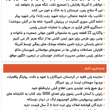
ذوالقدر تا آمریکا رفتارش را تصحیح نکند، تنگه هرمز باز نخواهد شد
کنترل بارگذاری هادراولویت
این 4 سلاح یمن، عربستان را به خاک و خون می کشد
تکذیب یک شایعه جنجالی درباره شهید رجب زاده/ برادر شهید پیکر
ادامه آتش سوزی گسترده در بریتیش کلمبیا؛ خانه ها در آتش سوختند/
حمیدرضا هنوز پیدا نشده است
دستگیری قاتل فراری در مریوان با عملیات ضربتی پلیس
ویدئو
واگذاری 22 قطعه زمین به مشمولان قانون جوانی جمعیت و خانواده و
ونس روی طرحی برای عبور ایمن کشتی ها از تنگه هرمز کار می کنیم
مددجویان در سلماس
ادعای زلنسکی درباره تامین ماهانه موشک های رهگیر توسط آمریکا
افزایش تصادفات و فوتی ها در محورهای مواصلاتی شهرستان ماکو
مشاور رئیس مجلس مدیریت استاندار خوزستان در اربعین، الگوی موفق
هماهنگی ملی بود
جدیدترین اخبار
نماینده ولی فقیه در کردستان خبرنگاران با تعهد و دقت، روایتگر واقعیات
ویدیو/ مهمانان ایسنا در روز خبرنگار
جامعه باشند
برق هیچ واحد تولیدی بدون اطلاع قبلی نبایدقطع شود
رایزنی با آستان قدس رضوی برای اهدای 5000 جلد کتاب به کتابخانه های
تساوی پرسپولیس مقابل الومینیوم اراک در دیدار دوستانه
خراسان شمالی
دارندگان قولنامه املاک برای ثبت ادعا تا 2 سال فرصت دارند