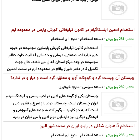
استخدام ادمین اینستاگرام در کانون تبلیغاتی کورش پارس در محدوده ارم
فارس
- دسته:
استخدام
- منبع:
ای استخدام
انتشار: 231 روز پیش
استخدام کانون تبلیغاتی کورش پارساین مجموعه در حوزه
های تبلیغات، صنعتی، درمانی و خدماتی فعالیت دارد. دفاتر
مجموعه در چند مرکز استان فعال می باشد. حال جهت
تکمیل کادر دفتر شیراز واقع در محدوده ارم در سمت ادمین
اینستاگرام از کارجویان دعوت به مصاحبه می نماید.
چیستان آن چیست گرد و کوچک، آویز و معلق، گرد است و دراز و در ندارد؟
- دسته:
سیاسی
- منبع:
خبرفوری
انتشار: 232 روز پیش
چیستان یکی از گونه های ادبی در ادب رسمی و فرهنگ مردم
ایران چیستان است. چیستان نوعی از تفرج و تفنن ادبی
است که به جز کاربرد سرگرم کننده، جنبه های آموزشی و
فرهنگی دیگری نیز دارد.این نوع ادبی را می توان در زمره
ادبیات اندرزی به شمار آورد. چیستان&nbsp;کلمه ای مرکب از &laquo;چ ...
استخدام 5 عنوان شغلی در راینو ایران در محمدشهر البرز
- دسته:
استخدام
- منبع:
ای استخدام
انتشار: 235 روز پیش