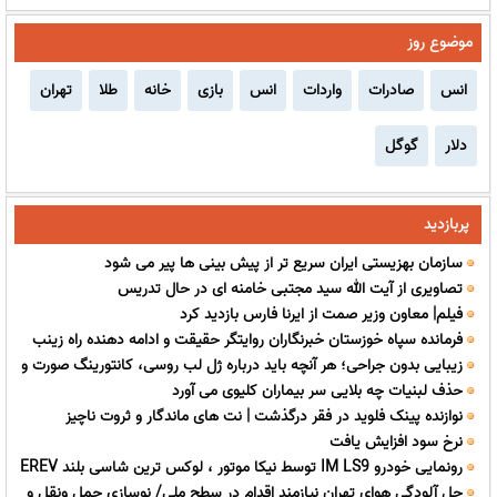
موضوع روز
انس
صادرات
واردات
انس
بازی
خانه
طلا
تهران
دلار
گوگل
پربازدید
سازمان بهزیستی ایران سریع تر از پیش بینی ها پیر می شود
تصاویری از آیت الله سید مجتبی خامنه ای در حال تدریس
فیلم| معاون وزیر صمت از ایرنا فارس بازدید کرد
فرمانده سپاه خوزستان خبرنگاران روایتگر حقیقت و ادامه دهنده راه زینب
زیبایی بدون جراحی؛ هر آنچه باید درباره ژل لب روسی، کانتورینگ صورت و
کبری(س) هستند
حذف لبنیات چه بلایی سر بیماران کلیوی می آورد
فیلر بیکینی بدانید
نوازنده پینک فلوید در فقر درگذشت | نت های ماندگار و ثروت ناچیز
نرخ سود افزایش یافت
رونمایی خودرو IM LS9 توسط نیکا موتور ، لوکس ترین شاسی بلند EREV
حل آلودگی هوای تهران نیازمند اقدام در سطح ملی/ نوسازی حمل ونقل و
در ایران