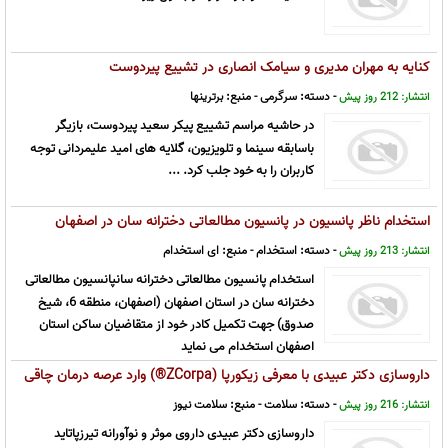
کنایه به مهران مدیری و سیامک انصاری در تشییع پیردوست
- دسته:
سرگرمی
- منبع:
برترینها
انتشار: 212 روز پیش
در حاشیه مراسم تشییع پیکر سعید پیردوست، بازیگر
باسابقه سینما و تلویزیون، گلایه های امید علیمردانی توجه
کاربران را به خود جلب کرد. ...
استخدام ناظر پانسیون در پانسیون مطالعاتی دخترانه سان در اصفهان
- دسته:
استخدام
- منبع:
ای استخدام
انتشار: 213 روز پیش
استخدام پانسیون مطالعاتی دخترانه سانپانسیون مطالعاتی
دخترانه سان در استان اصفهان (اصفهان، منطقه 6، شیخ
صدوق) جهت تکمیل کادر خود از متقاضیان ساکن استان
اصفهان استخدام می نماید
داروسازی دکتر عبیدی با معرفی زیکورپا (ZCorpa®) وارد عرصه درمان چاقی
شد
- دسته:
سلامت
- منبع:
سلامت نیوز
انتشار: 216 روز پیش
داروسازی دکتر عبیدی داروی موثر و نوآورانه تیرزپاتاید