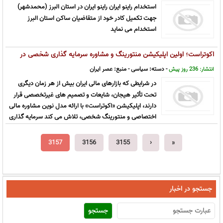
استخدام راینو ایران راینو ایران در استان البرز (محمدشهر)
جهت تکمیل کادر خود از متقاضیان ساکن استان البرز
استخدام می نماید
اکوتراست؛ اولین اپلیکیشن منتورینگ و مشاوره سرمایه گذاری شخصی در
ایران
- دسته:
سیاسی
- منبع:
عصر ایران
انتشار: 236 روز پیش
در شرایطی که بازارهای مالی ایران بیش از هر زمان دیگری
تحت تأثیر هیجان، شایعات و تصمیم های غیرتخصصی قرار
دارند، اپلیکیشن «اکوتراست» با ارائه مدل نوین مشاوره مالی
اختصاصی و منتورینگ شخصی، تلاش می کند سرمایه گذاری
را از یک انتخاب پرریسک و احساسی به مسیری آگاهانه، علمی و متناسب با شخ ...
3157
3156
3155
‹
«
جستجو در اخبار