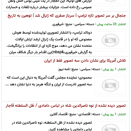
گزارش های اولیه، این انفجار در یک مینی بوس حمل ونقل
عمومی رخ داده است. جزئیات بیشتر درباره تلفات و خسارات
احتمالی این حادثه تاکنون منتشر نشده است./دانشجو
جنجال بر سر تصویر تازه ترامپ | سرباز صفری که ژنرال شد | توهین به تاریخ
نظامی آمریکا!
- دسته:
سیاسی
- منبع:
خبرفوری
انتشار: 23 ساعت پیش
دونالد ترامپ، با انتشار تصویری تولیدشده توسط هوش
مصنوعی که او را در قامت یک ژنرال ارشد ارتش ایالات
متحده نشان می دهد، موج تازه ای از انتقادات را برانگیخت.
به گزارش خبرفوری،&nbsp;این اقدام بار دیگر شکاف میان
تصویر &laquo;قهرمان نظامی&raquo; که ترامپ می کوشد از خود ارائ ...
تلاش آمریکا برای نشان دادن سه تصویر غلط از ایران
- دسته:
سیاسی
- منبع:
نامه نیوز
انتشار: 1 روز پیش
محمودی؛ نماینده مجلس گفت آمریکا به دنبال این است که
سه تصویر نادرست از ایران و تنگه هرمز به دنیا نشان دهد ...
تصویر دیده نشده از نوه ناصرالدین شاه در لباس دامادی / ظل السلطنه قاجار
که بود؟
- دسته:
اقتصادی
- منبع:
اقتصاد آنلاین
انتشار: 1 روز پیش
تصویر دیده نشده از ظل السلطنه، نوه ناصرالدین شاه در
لباس دامادی را مشاهده کنید.