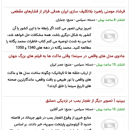
فرشاد مومنی راهبرد بلاتکلیف سازی ایران هدفی فراتر از فشارهای مقطعی
است/ آمریکا ایران را خام فروش می خواست/ نرخ بیکاری یک رقمی، تصویر
- دسته:
سیاسی
- منبع:
جماران
انتشار: 8 ساعت پیش
کاملی از واقعیت بازار کار نیست
امروز برخی تصور می کنند اگر رابطه ما با این کشور یا آن
کشور به شکل دیگری باشد، همه مشکلات حل خواهد شد،
اما من به شدت توصیه می کنم کتاب خاطرات محمد یگانه را
مطالعه کنید. محمد یگانه در دهه های 1340 و 1350
مسئولیت سازمان برنامه، بانک مرکزی و وزارت اقتصاد را بر عهده داشت و یکی از عا
جادوی مدل های واقعی در سینما؛ وقتی ماکت ها به فیلم های بزرگ جهان
...
روح دادند (تصویری)
- دسته:
سیاسی
- منبع:
عصر ایران
انتشار: 13 ساعت پیش
از ارباب حلقه ها تا تایتانیک؛ چگونه ساخت مدل ها و ماکت
های واقعی با نور طبیعی و بافت واقعی، ماندگارترین صحنه
های تاریخ سینما را خلق کردند؟
ببینید | تصویر دیگر از نفجار بمب در نزدیکی دمشق
- دسته:
سیاسی
- منبع:
خبر آنلاین
انتشار: 15 ساعت پیش
منابع خبری از وقوع انفجار بمب در شهر جرمانا، در فاصله
حدود 3 کیلومتری پایتخت سوریه، خبر دادند. بر اساس