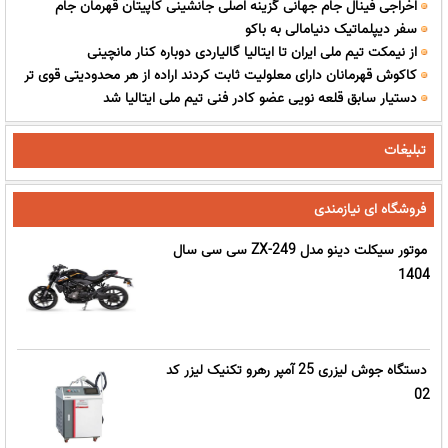
اخراجی فینال جام جهانی گزینه اصلی جانشینی کاپیتان قهرمان جام
سفر دیپلماتیک دنیامالی به باکو
جهانی!
از نیمکت تیم ملی ایران تا ایتالیا گالیاردی دوباره کنار مانچینی
کاکوش قهرمانان دارای معلولیت ثابت کردند اراده از هر محدودیتی قوی تر
دستیار سابق قلعه نویی عضو کادر فنی تیم ملی ایتالیا شد
است
تبلیغات
فروشگاه ای نیازمندی
موتور سیکلت دینو مدل ZX-249 سی سی سال
1404
دستگاه جوش لیزری 25 آمپر رهرو تکنیک لیزر کد
02