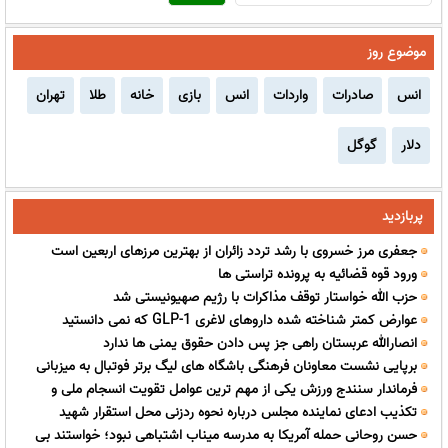
موضوع روز
انس
صادرات
واردات
انس
بازی
خانه
طلا
تهران
دلار
گوگل
پربازدید
جعفری مرز خسروی با رشد تردد زائران از بهترین مرزهای اربعین است
ورود قوه قضائیه به پرونده تراستی ها
حزب الله خواستار توقف مذاکرات با رژیم صهیونیستی شد
عوارض کمتر شناخته شده داروهای لاغری GLP-1 که نمی دانستید
انصارالله عربستان راهی جز پس دادن حقوق یمنی ها ندارد
برپایی نشست معاونان فرهنگی باشگاه های لیگ برتر فوتبال به میزبانی
فرماندار سنندج ورزش یکی از مهم ترین عوامل تقویت انسجام ملی و
سپاهان در اصفهان
تکذیب ادعای نماینده مجلس درباره نحوه ردزنی محل استقرار شهید
پرورش نسل سالم است
حسن روحانی حمله آمریکا به مدرسه میناب اشتباهی نبود؛ خواستند بی
لاریجانی