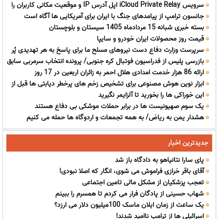
سرویس iCloud Private Relay اپل آدرس IP و موقعیت مکانی کاربران را
رحمی خود را نشان دهند/ کسی که این همه جاسوس و ماهواره دارد نمی
جانسون ترامپ از پیامدهای جنگ با ایران برای آمریکایی ها آگاه است
لو می دهد
تواند این کارش از روی اشتباه باشد
بسته خبری شبانه 15 مردادماه 1405 سیستان و بلوچستان
قیمت روز محصولات ایران خودرو و سایپا
سرپرست وزارت دفاع دست نیروهای مسلح ما برای پاسخ به هر تهدیدی پُر
بازرسی پلیس از فدراسیون فوتبال کره جنوبی/ پرونده انتخاب سرمربی سابق
است/ فناوری بومی ایران، برتر از هر سامانه وارداتی در منطقه است
ارائه 86 هزار خدمت امدادی هلال احمر به زائران اربعین در 17 روز
وارد مرحله قضایی شد!
ابزار نوین هوش مصنوعی برای تشخیص زخم های پرخطر دیابتی ها قبل از
این خوراکی ها را بخورید تا آلزایمر نگیرید
بروز
یک سوم صهیونیست ها در برابر حملات موشکی بی دفاع هستند
هشدار یمن به ریاض/ به همه تجمعات و اردوگاه ها حمله می کنیم
جدیدترین اخبار
پای سارا نتانیاهو به دادگاه باز شد
آقای باقر خرازی فراموش می شوی، انگار که اصلا نبودی!
تعجب پزشکیان از مشکل مالی تامین اجتماعی
شهاب حسینی از پادگان فرار می کردم تا همسرم را ببینم
یک ساعت از زمان ایلان ماسک 100میلیون دلار می ارزد؟
اسرائیلی ها از ترامپ ناامید شدند!