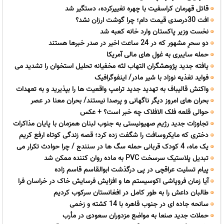
قاتل قهرمان کراسفیت با چهره تغییرکرده، دستگیر شد
افت 30درصدی قیمت دام؛ چرا گوشت ارزان نشد؟
نخست وزیر پاکستان وارد خانه کعبه شد
دو سحرِ مشهور که در 24 ساعت اخیر در صدر خبرها هستند
حمله سایبری به غول های مالی آمریکا
یافته جدید پژوهشگران التهاب لثه مخفیانه تحلیل استخوان را تشدید می
فواید تغذیه نوزاد با شیر مادر/ اینفوگرافیک
کند
واکنش قالیباف به تهدید جدید ترامپ واقعیت ها را بپذیرید و به تعهدات
بحران های امروز دیگر ناگهانی و پرصدا نیستند/ بحران معنا در عصر
خود عمل کنید
حوالی قلعه فلک الافلاک چه خبر است؟ + عکس
مخاطرات سیستمیک
تجاوزات جدید رژیم صهیونیستی به جنوب لبنان همزمان با پایان مذاکرات
دختری که مایکروسافت را شگفت زده کرد؛ قصه زندگی کوتاه ارفع کریم
رم
یک ماه، 4 کودک قربانی حمله سگ ها در سنندج / چرا حوادث تکرار می
تبدیل پلاستیک سرسخت PVC به ماده روان کننده ممکن شد
شود؟
پیام تسلیت عراقچی در پی درگذشت ابوالقاسم قاسم زاده
آیا زمان فروپاشی اکوسیستم ها و افزایش فرسایش خاک در خراسان فرا
طالبان داعش را به طور کامل در افغانستان سرکوب کردیم
رسید؟
سانحه جاده ای در جنوب قاهره با 14 کشته و زخمی
حملات جدید صنعا به مواضع مزدوران سعودی در مأرب