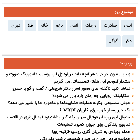
موضوع روز
انس
صادرات
واردات
انس
بازی
خانه
طلا
تهران
دلار
گوگل
پربازدید
زیبایی بدون جراحی؛ هر آنچه باید درباره ژل لب روسی، کانتورینگ صورت و
هشدار آموریم این هفته تصمیماتی می گیریم
فیلر بیکینی بدانید
تماشا کنید ناگفته های محرم اسرار دکتر شریعتی / گفت و گو با خسرو
استارلینک اروپایی چه زمان وارد بازار می شود؟
منصوریان
هوش مصنوعی چگونه عملیات فضاپیماها و ماهواره ها را تغییر می دهد؟
یک خبر بسیار خوب برای کاربران Chatgpt
جنجال این روزهای فوتبال جهان یقه گیر اینفانتینو؛ فوتبال غرق در اقتصاد
تکاپوی پنتاگون برای جبران کمبود تسلیحات
حمله پهپادی به شریان گازی روسیه-ترکیه-اروپا
حماسه مردم زاهدان در صد و شصتمین شب دلدادگی