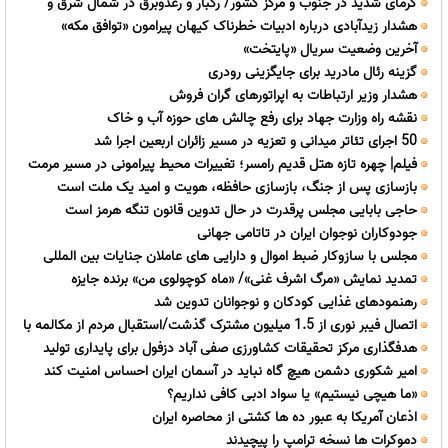
گرمای شدید در جنوب و مرکز کشور/ رگبار و رعدوبرق در شمال شرق و
هشدار زیدآبادی درباره ادبیات خطرناک کیهان پیرامون «توافق مکه»
ارتفاعات البرز
آخرین وضعیت سریال «پایتخت»
گزینه رئال مادرید برای جایگزینی رودری
هشدار وزیر ارتباطات به اپراتورهای گران فروش
نقشه راه وزارت جهاد برای رفع چالش های حوزه آب و خاک
50 اجرای تئاتر میدانی و تعزیه در مسیر زائران اربعین اجرا شد
فیلم| چهره تازه هتل قدیم رامسر؛ تغییرات محیط پیرامونی در مسیر مرمت
بازسازی پس از جنگ، بازسازی حافظه، هویت و امید یک ملت است
حاجی بابایی مجلس پرقدرت در حال تدوین قانون تنگه هرمز است
جودوکاران نوجوان ایران در تاتامی جهانی
مجلس با سازوکار ضبط اموال و دارایی های عاملان جنایات بین المللی
تمدید نمایش «مرگ اشرف غنی»/ «ماه کوچولوی من» برنده جایزه
موافقت کرد
رهنمودهای غذایی کودکان و نوجوانان تدوین شد
جشنوارهشیلی شد
اتصال فیبر نوری از 1.5 میلیون مشترک گذشت/استقبال مردم از مکالمه با
هدفگذاری مرکز تحقیقات کشاورزی صفی آباد دزفول برای پایداری تولید
تلفن ثابت
امیر شکوری دشمن هیچ گاه نباید در آسمان ایران احساس امنیت کند
«ما هیچی نیستیم» یا سواد ادبی کافی نداریم؟
اذعان آمریکا به عبور ده ها کشتی از محاصره ایران
دموکرات ها نسخه ترامپ را پیچیدند