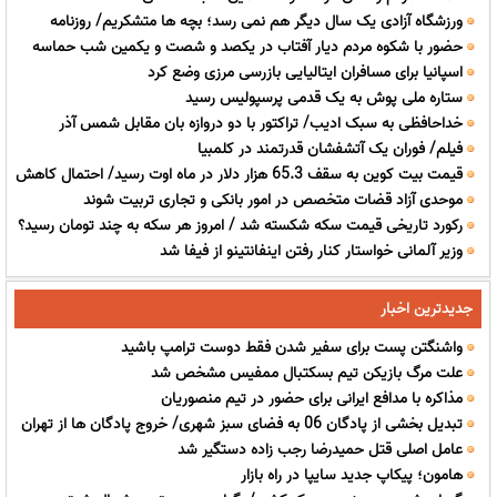
ورزشگاه آزادی یک سال دیگر هم نمی رسد؛ بچه ها متشکریم/ روزنامه
حضور با شکوه مردم دیار آفتاب در یکصد و شصت و یکمین شب حماسه
خبرورزشی یکشنبه را ببینید
اسپانیا برای مسافران ایتالیایی بازرسی مرزی وضع کرد
ستاره ملی پوش به یک قدمی پرسپولیس رسید
خداحافظی به سبک ادیب/ تراکتور با دو دروازه بان مقابل شمس آذر
فیلم/ فوران یک آتشفشان قدرتمند در کلمبیا
(عکس)
قیمت بیت کوین به سقف 65.3 هزار دلار در ماه اوت رسید/ احتمال کاهش
موحدی آزاد قضات متخصص در امور بانکی و تجاری تربیت شوند
نرخ بهره در آمریکا
رکورد تاریخی قیمت سکه شکسته شد / امروز هر سکه به چند تومان رسید؟
وزیر آلمانی خواستار کنار رفتن اینفانتینو از فیفا شد
جدیدترین اخبار
واشنگتن پست برای سفیر شدن فقط دوست ترامپ باشید
علت مرگ بازیکن تیم بسکتبال ممفیس مشخص شد
مذاکره با مدافع ایرانی برای حضور در تیم منصوریان
تبدیل بخشی از پادگان 06 به فضای سبز شهری/ خروج پادگان ها از تهران
عامل اصلی قتل حمیدرضا رجب زاده دستگیر شد
امکان پذیر است
هامون؛ پیکاپ جدید سایپا در راه بازار