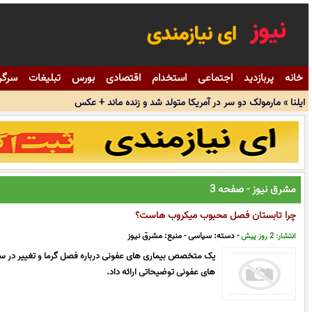
ایلنا
» دیومانده و سیلوا با رئال مادرید استارت زدند (ویدئو)
ایلنا
» ناگفته های قربانزاده از واگذاری 12 درصد هلدینگ خلیج فارس
خانه
پربازدید
اجتماعی
استخدام
اقتصادی
بورس
تبلیغات
سرگر
ایلنا
» صدور دستورات ویژه قضایی برای جمع شدن صفوف طولانی در پمپ بنزین ه
ایلنا
» مارمولک دو سر در آمریکا متولد شد و زنده ماند + عکس
ایلنا
» تعهد دولت چهاردهم محدود به پیام تبریک نخواهد بود
ایلنا
» پزشکیان بهترین زمان برای دستیابی به توافق شرایط کنونی است/ از حقوق م
مشرق نیوز - صفحه 3
چرا تابستان فصل محبوب میکروب هاست؟
- دسته:
سیاسی
- منبع:
مشرق نیوز
انتشار: 2 روز پیش
یک متخصص بیماری های عفونی درباره فصل گرما و تغییر در سب
های عفونی توضیحاتی ارائه داد.