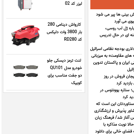
لیزر کد 02
یش بینی ها پیر می شود
یوی می آورد
کارواش دینامی 280
باره ژل لب روسی،
بار 3800 وات دلیکس
نه ای در حال تدریس
کد RD280
ر افزایش 14 میلیارد دلاری بودجه نظامی اسرائیل
 های مقاومت» به میزبانی
لنت ترمز دیسکی جلو
 ایران و پاکستان تدوین
خودرو مدل QU101
ائیل
دو جفت مناسب برای
یجان فروش در روز
کوییک
بازدید کرد
 ستاره یوونتوس در
ید کرد
دستاوردتان این است که
مشاور پذیرش و ارزشگذاری
 آغاز شد/ فرهنگ زبان
لا نوبت مذاکره با
 اج به 20 گیگابایت فضای خالی برای دانلود