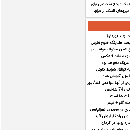
 به یک مرجع تخصصی برای
روج نیروهای ائتلاف از عراق
ت زدند (ویدئو)
ع شدن صفوف طولانی در
 زنده ماند + عکس
بریک نخواهد بود
ه توافق شرایط کنونی
ا وزیر آموزش هند
ییم
 از آنها دوا نمی کند/ زور
شاخص
امی چربید
یقت ها است
ه گاو + فیلم
لح در محدوده تهرانپارس
وین راهکار ارزش آفرین
ه بوتیا در کرمان
 در سام پلاست تبریز در