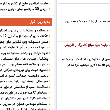
جامعه ایرانیان خارج از کشور و نیاز
مدل های هوش مصنوعی نیاز دارند
الزیدی 30 سپتامبر زمان نهایی خ
کسب وکارها و خدمات ایرانی
است
ام همبستگی با غزه و درخواست برای
جدیدترین اخبار
دیومانده و سیلوا با رئال مادرید استار
ناگفته های قربانزاده از واگذاری 12 درصد هلدینگ خلیج فارس
صدور دستورات ویژه قضایی برای جم
اید/ باید مبلغ کالابرگ را افزایش
مارمولک دو سر در آمریکا متولد شد و
پمپ بنزین های استان هرمزگان
تعهد دولت چهاردهم محدود به پیام ت
پزشکیان بهترین زمان برای دستیابی ب
 ارائه گزارشی از اقدامات انجام شده
دیدار دو جانبه قائم مقام وزیر علوم ب
است/ از حقوق ملت ایران کوتاه نمی آ
م داد که «کاری خواهیم کرد که در
مصوبه دولت برای نیروهای شرکتی دردی
بررسی وضعیت اجتماعی کشور بر اساس 74 
رانت و مافیا بر سازمان اداری و استخد
خبررسانی عرصه نبرد روایت ها و حق
محافظت اسب از صاحبش در برابر حمل
استخدام کارمند فروش در طهران مصا
استخدام کارشناس امور مشتریان در ن
تهران
استخدام مهندس عمران در سورین ساز
اروند در تهران
استخدام منشی آشنا به زبان انگلیسی