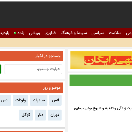
می
سلامت
سیاسی
سینما و فرهنگ
فناوری
ورزشی
زنده
بازدید
ای استان هرمزگان
لت ایران کوتاه نمی آییم
جستجو در اخبار
موضوع روز
انس
صادرات
واردات
انس
ک زندگی و تغذیه و شیوع برخی بیماری
تهران
دلار
گوگل