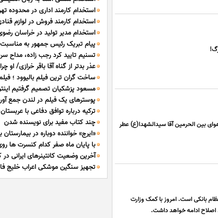
استخدام کارمند اداری در محدوده تهر
تبریز
استخدام کارمند فروش در لوازم قنادی
استخدام مدیر تولید در خراسان رضوی
بیدآباد اصفهان
پیام تبریک رئیس جمهور به مناسبت ا
رگ!
تسنیم تایید کرد رجب زاده، مداح س
المپیاد هوش مصنوعی
عذر بدتر از گناه آقا باقر خرازی/ او چ
است
ساخت گران ترین فیلم بالیوود ؛ فیلم
چنین می کند؟
مسعود پزشکیان تصمیم گرفتیم اینترن
مکس مثل اودیسه
پوسترهای یک فیلم در لندن جمع آو
مشکلات تلاش می کنیم
ترکیه درباره توافق دفاعی با عربستان 
چند کتاب مفید برای نویسنده شدن
مغایرت ندارد
و هوای بین الحرمین آقا سیدالشهدا(ع) عطر
«ایرج» خواننده دوباره در بیمارستان
با پایان ماه صفر کدام کنسرت ها رو
آخرین وضعیت کانتینرهای ایرانی در ک
تجهیز سنگین موشکی اعراب خلیج فا
صاحبان کالا
ام بانکی است. امروز با کمک وزارت
ند اصلاح ادامه خواهد داشت.