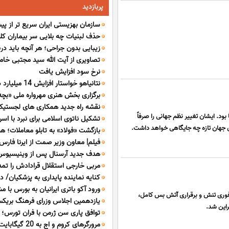
پربازدید
سازمان بهزیستی ایران سریع تر از پ
حذف لبنیات چه بلایی سر بیماران کل
زیبایی بدون جراحی؛ هر آنچه باید در
تصاویری از آیت الله سید مجتبی خام
کانتورینگ صورت و فیلر بیکینی بدانید
نرخ سود افزایش یافت
نتانیاهو خواستا
برگزاری بخش هنری مهرواره ملی «بچه
شد
نقشه راه جدید همکاری های لجستیکی
ارومیه
ود. ایشان تغییر نظم جهانی را صرفاً
تشکیل ناتوی اسلامی برای نبرد با اسر
شد
ن جهان تازه چه جایگاهی خواهد داشت.
بازگشت «فولاد» به تابلو معاملات؛ ه
فیلم| معاون وزیر صمت از ایرنا فارس 
بازگشایی تخلیه شد
هدف جدید آرسنال پس از وینیسیوس؛
مربی خارجی استقلال قرادادش را تمد
تیررس توپچی ها
کنایه نماینده پایداری به پزشکیان/ 
ورود آکو باتری ایرانیان به بورس با 
قحطی نیامد؟!
فوری تنش و برقراری آتش بس کامل،
یازدهمین اجلاس وزرای فرهنگ بریکس
تامین سرمایه تمدن
راین شد.
توافق پاری سن ژرمن با فران تورس؛ حا
مشترک صلح و آرامش
مرورگرهای کروم و
بارسلوناست